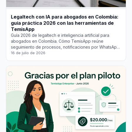
Legaltech con IA para abogados en Colombia:
guía práctica 2026 con las herramientas de
TemisApp
Guía 2026 de legaltech e inteligencia artificial para
abogados en Colombia. Cómo TemisApp reúne
seguimiento de procesos, notificaciones por WhatsApp,
consultor jurídico IA, resumen de documentos y
16 de julio de 2026
asistente de redacción en un solo lugar para ahorrar
horas cada semana.