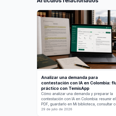
Artículos relacionados
Analizar una demanda para
contestación con IA en Colombia: fl
práctico con TemisApp
Cómo analizar una demanda y preparar la
contestación con IA en Colombia: resumir el
PDF, guardarlo en Mi biblioteca, consultar 
IA y armar un borrador en TemisApp —
29 de julio de 2026
siempre bajo tu criterio profesional.