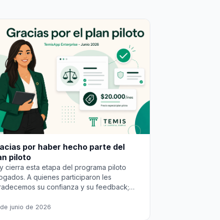
acias por haber hecho parte del
an piloto
y cierra esta etapa del programa piloto
ogados. A quienes participaron les
radecemos su confianza y su feedback;
ra seguir en TemisApp habrá un precio
ferencial de $20.000 COP al mes.
de junio de 2026