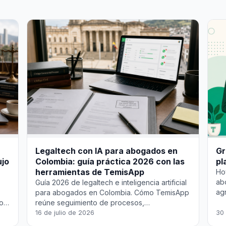
Legaltech con IA para abogados en
Gr
ujo
Colombia: guía práctica 2026 con las
pl
herramientas de TemisApp
Ho
ab
Guía 2026 de legaltech e inteligencia artificial
ag
para abogados en Colombia. Cómo TemisApp
pa
con
reúne seguimiento de procesos,
di
notificaciones por WhatsApp, consultor
16 de julio de 2026
30 
jurídico IA, resumen de documentos y