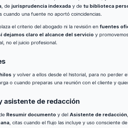
a
, de
jurisprudencia indexada
y de
tu biblioteca pers
os cuando una fuente no aportó coincidencias.
laza el criterio del abogado ni la revisión en
fuentes ofi
í dejamos claro el alcance del servicio
y promovemo
l, no el juicio profesional.
es
hilos
y volver a ellos desde el historial, para no perder 
larga o cuando preparas una reunión con el cliente y qui
asistente de redacción
 de
Resumir documento
y del
Asistente de redacción
mana
, citas cuando el flujo las incluye y uso consciente de