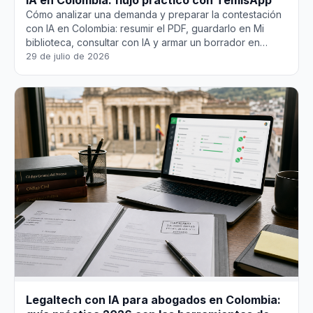
IA en Colombia: flujo práctico con TemisApp
Cómo analizar una demanda y preparar la contestación
con IA en Colombia: resumir el PDF, guardarlo en Mi
biblioteca, consultar con IA y armar un borrador en
TemisApp — siempre bajo tu criterio profesional.
29 de julio de 2026
Legaltech con IA para abogados en Colombia: