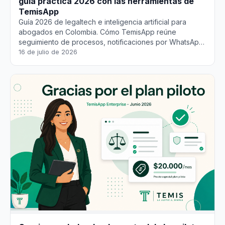
guía práctica 2026 con las herramientas de
TemisApp
Guía 2026 de legaltech e inteligencia artificial para
abogados en Colombia. Cómo TemisApp reúne
seguimiento de procesos, notificaciones por WhatsApp,
consultor jurídico IA, resumen de documentos y
16 de julio de 2026
asistente de redacción en un solo lugar para ahorrar
horas cada semana.